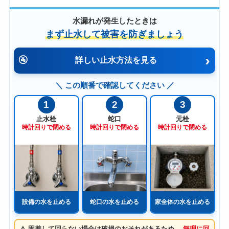
水漏れが発生したときは
まず止水して被害を防ぎましょう
›
🚰
詳しい止水方法を見る
＼ この順番で確認してください ／
1
2
3
止水栓
蛇口
元栓
時計回りで閉める
時計回りで閉める
時計回りで閉める
設備の水を止める
蛇口の水を止める
家全体の水を止める
⚠️ 固着して回らない場合は破損のおそれがあるため、
無理に回