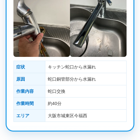
症状
キッチン蛇口から水漏れ
原因
蛇口銅管部分から水漏れ
作業内容
蛇口交換
作業時間
約40分
エリア
大阪市城東区今福西