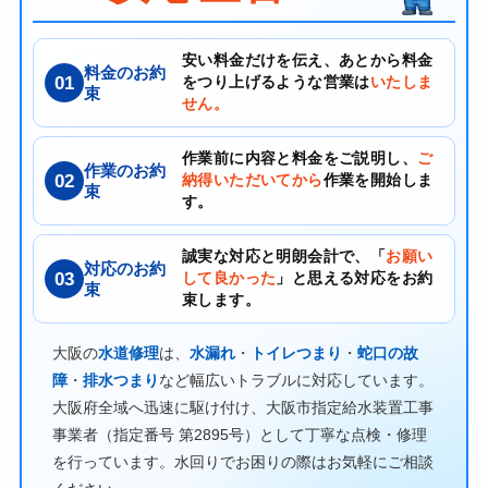
安い料金だけを伝え、あとから料金
料金のお約
01
をつり上げるような営業は
いたしま
束
せん。
作業前に内容と料金をご説明し、
ご
作業のお約
02
納得いただいてから
作業を開始しま
束
す。
誠実な対応と明朗会計で、「
お願い
対応のお約
03
して良かった
」と思える対応をお約
束
束します。
大阪の
水道修理
は、
水漏れ
・
トイレつまり
・
蛇口の故
障
・
排水つまり
など幅広いトラブルに対応しています。
大阪府全域へ迅速に駆け付け、大阪市指定給水装置工事
事業者（指定番号 第2895号）として丁寧な点検・修理
を行っています。水回りでお困りの際はお気軽にご相談