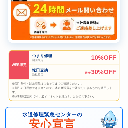
つまり修理
10%OFF
初回限定
WEB限定
蛇口交換
30%OFF
最大
当社指定
※割引条件・対象商品はスタッフまでご確認ください。
※割引の併用はできませんので、水道修理費を一番安くできるものを適用しま
す。
※WEB限定割引です、必ず「ネットを見た！」とお伝え下さい。
水道修理緊急センターの
安心宣言