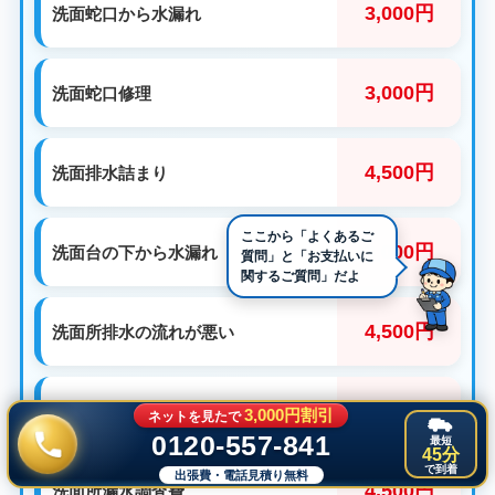
3,000円
洗面蛇口から水漏れ
3,000円
洗面蛇口修理
4,500円
洗面排水詰まり
3,000円
洗面台の下から水漏れ
4,500円
洗面所排水の流れが悪い
3,000円
洗面所蛇口の取替
3,000円割引
ネットを見たで
0120-557-841
最短
45分
で到着
出張費・電話見積り無料
4,500円
洗面所漏水調査費