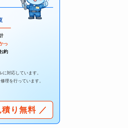
束
計
かっ
お約
ルに対応しています。
・修理を行っています。
見積り無料 ／