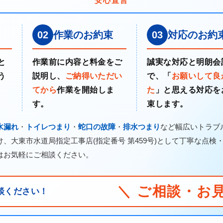
安心宣言
02
作業のお約束
03
対応のお約
と
作業前に内容と料金をご
誠実な対応と明朗会
う
説明し、
ご納得いただい
で、「
お願いして良
てから
作業を開始しま
た
」と思える対応を
す。
束します。
水漏れ
・
トイレつまり
・
蛇口の故障
・
排水つまり
など幅広いトラブ
、大東市水道局指定工事店(指定番号 第459号)として丁寧な点検
はお気軽にご相談ください。
＼ ご相談・お
談ください！