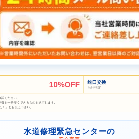
蛇口交換
10%OFF
当社指定
確認ください。
理費を一番安くできるものを適応します。
た！」とお伝え下さい。
水道修理緊急センターの