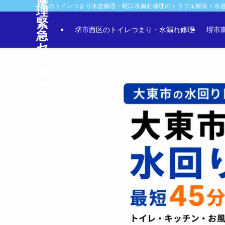
大阪のトイレつまり水道修理・蛇口水漏れ修理のトラブル解決！水
理
緊
堺市西区のトイレつまり・水漏れ修理
堺市
急
セ
ン
タ
ー