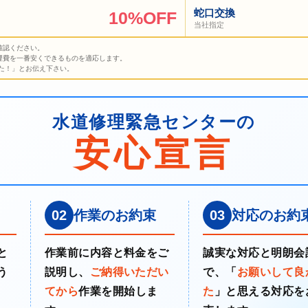
蛇口交換
10%OFF
当社指定
確認ください。
理費を一番安くできるものを適応します。
た！」とお伝え下さい。
水道修理緊急センターの
安心宣言
02
作業のお約束
03
対応のお約
と
作業前に内容と料金をご
誠実な対応と明朗会
う
説明し、
ご納得いただい
で、「
お願いして良
てから
作業を開始しま
た
」と思える対応を