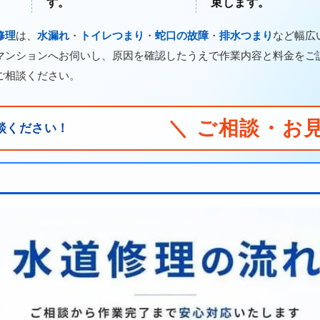
す。
束します。
修理
は、
水漏れ
・
トイレつまり
・
蛇口の故障
・
排水つまり
など幅広
マンションへお伺いし、原因を確認したうえで作業内容と料金をご
ご相談ください。
＼ ご相談・お
談ください！