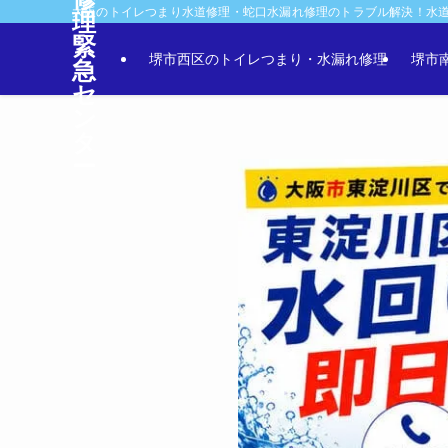
大阪のトイレつまり水道修理・蛇口水漏れ修理のトラブル解決！水
理
緊
堺市西区のトイレつまり・水漏れ修理
堺市
急
セ
ン
タ
ー