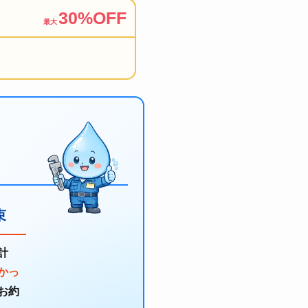
30%OFF
最大
束
計
かっ
お約