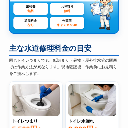
出張費
お見積り
無料
無料
追加料金
作業前
なし
キャンセルOK
主な水道修理料金の目安
同じトイレつまりでも、紙詰まり・異物・屋外排水管の閉塞
では作業方法が異なります。現地確認後、作業前にお見積り
をご提示します。
トイレ水漏れ
トイレつまり