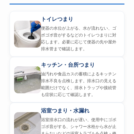
トイレつまり
便器の水位が上がる、水が流れない、ゴ
ボゴボ音がするなどのトイレつまりに対
応します。必要に応じて便器の先や屋外
排水管まで確認します。
キッチン・台所つまり
油汚れや食品カスの蓄積によるキッチン
排水不良を点検します。排水口の見える
範囲だけでなく、排水トラップや接続管
も症状に応じて確認します。
浴室つまり・水漏れ
浴室排水口の流れが遅い、使用中にゴボ
ゴボ音がする、シャワー水栓から水が止
まらないなどの浴室トラブルを点検・修