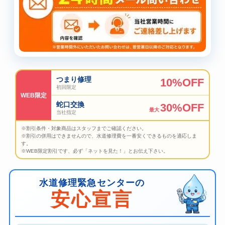
つまり修理
10%OFF
初回限定
WEB限定
蛇口交換
30%OFF
最大
当社指定
※割引条件・対象商品はスタッフまでご確認ください。
※割引の併用はできませんので、水道修理費を一番安くできるものを適応しま
す。
※WEB限定割引です、必ず「ネットを見た！」とお伝え下さい。
水道修理緊急センターの
安心宣言