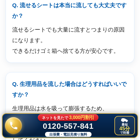
Q. 流せるシートは本当に流しても大丈夫です
か？
流せるシートでも大量に流すとつまりの原因
になります。
できるだけゴミ箱へ捨てる方が安心です。
Q. 生理用品を流した場合はどうすればいいで
すか？
生理用品は水を吸って膨張するため、
3,000円割引
ネットを見たで
トイレつまりの原因になります。
0120-557-841
最短
45分
無理に流そうとせず、早めに専門業者へ相談
で到着
出張費・電話見積り無料