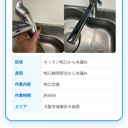
症状
キッチン蛇口から水漏れ
原因
蛇口銅管部分から水漏れ
作業内容
蛇口交換
作業時間
約40分
エリア
大阪市城東区今福西