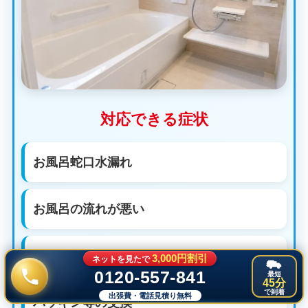
対応できる症状
お風呂蛇口水漏れ
お風呂の流れが悪い
排水管つまり
3,000円割引
ネットを見たで
0120-557-841
最短
45分
で到着
出張費・電話見積り無料
パッキン等の交換