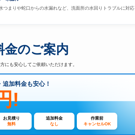
水つまりや蛇口からの水漏れなど、洗面所の水回りトラブルに対応
料金のご案内
の方にも安心してご依頼いただけます。
・追加料金も安心！
円!
お見積り
追加料金
作業前
無料
なし
キャンセルOK