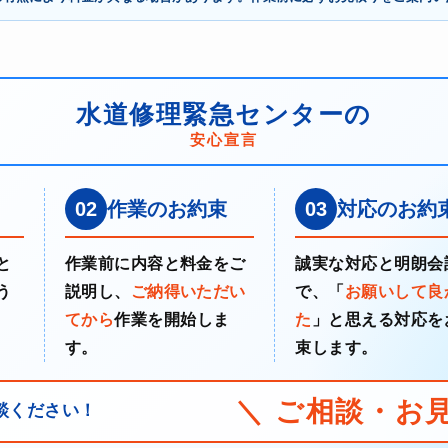
水道修理緊急センターの
安心宣言
02
作業のお約束
03
対応のお約
と
作業前に内容と料金をご
誠実な対応と明朗会
う
説明し、
ご納得いただい
で、「
お願いして良
てから
作業を開始しま
た
」と思える対応を
す。
束します。
＼ ご相談・お
談ください！