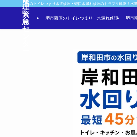
大阪のトイレつまり水道修理・蛇口水漏れ修理のトラブル解決！水
理
緊
堺市西区のトイレつまり・水漏れ修理
堺市
急
セ
ン
タ
ー