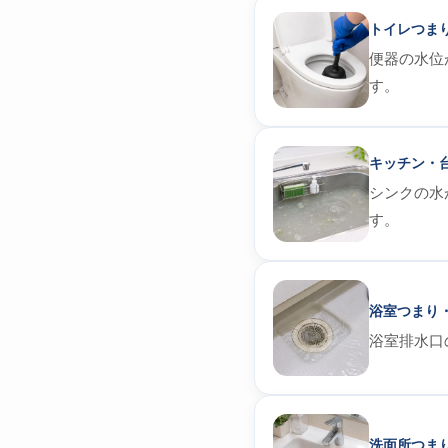
トイレつま
便器の水位
す。
キッチン・
シンクの水
す。
浴室つまり
浴室排水口
洗面所つま