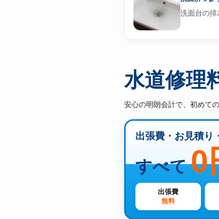
洗面台の排
水道修理
安心の明朗会計で、初めて
出張費・お見積り
0
すべて
出張費
無料