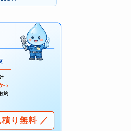
束
計
かっ
お約
見積り無料 ／