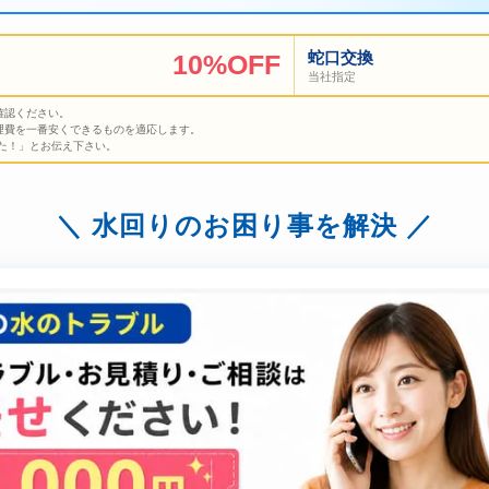
蛇口交換
10%OFF
当社指定
確認ください。
理費を一番安くできるものを適応します。
た！」とお伝え下さい。
水回りのお困り事を解決