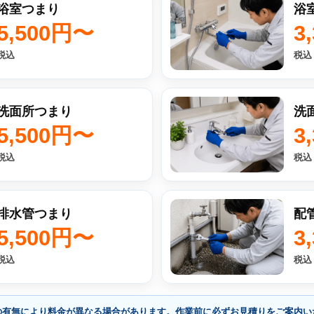
浴室つまり
浴
5,500円〜
3
税込
税込
洗面所つまり
洗
5,500円〜
3
税込
税込
排水管つまり
配
5,500円〜
3
税込
税込
の有無により料金が異なる場合があります。作業前に必ずお見積りをご案内い