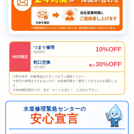
つまり修理
10%OFF
初回限定
WEB限定
蛇口交換
30%OFF
最大
当社指定
※割引条件・対象商品はスタッフまでご確認ください。
※割引の併用はできませんので、水道修理費を一番安くできるものを適応しま
す。
※WEB限定割引です、必ず「ネットを見た！」とお伝え下さい。
水道修理緊急センターの
安心宣言