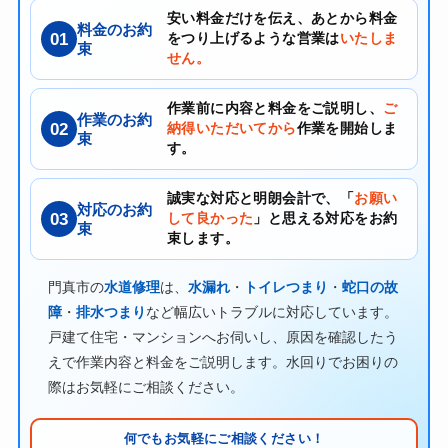
安い料金だけを伝え、あとから料金
料金のお約
01
をつり上げるような営業は
いたしま
束
せん。
作業前に内容と料金をご説明し、
ご
作業のお約
02
納得いただいてから
作業を開始しま
束
す。
誠実な対応と明朗会計で、「
お願い
対応のお約
03
して良かった
」と思える対応をお約
束
束します。
門真市の
水道修理
は、
水漏れ
・
トイレつまり
・
蛇口の故
障
・
排水つまり
など幅広いトラブルに対応しています。
戸建て住宅・マンションへお伺いし、原因を確認したう
えで作業内容と料金をご説明します。水回りでお困りの
際はお気軽にご相談ください。
何でもお気軽にご相談ください！