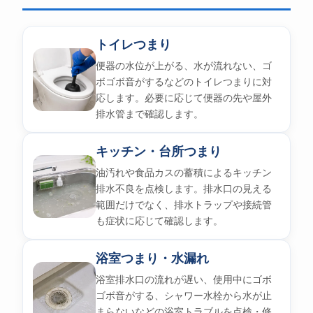
トイレつまり
便器の水位が上がる、水が流れない、ゴ
ボゴボ音がするなどのトイレつまりに対
応します。必要に応じて便器の先や屋外
排水管まで確認します。
キッチン・台所つまり
油汚れや食品カスの蓄積によるキッチン
排水不良を点検します。排水口の見える
範囲だけでなく、排水トラップや接続管
も症状に応じて確認します。
浴室つまり・水漏れ
浴室排水口の流れが遅い、使用中にゴボ
ゴボ音がする、シャワー水栓から水が止
まらないなどの浴室トラブルを点検・修