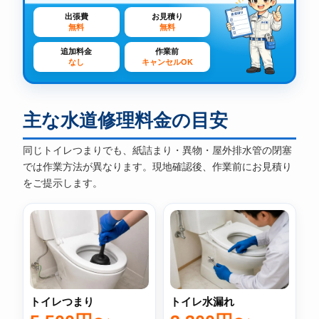
出張費
お見積り
無料
無料
追加料金
作業前
なし
キャンセルOK
主な水道修理料金の目安
同じトイレつまりでも、紙詰まり・異物・屋外排水管の閉塞
では作業方法が異なります。現地確認後、作業前にお見積り
をご提示します。
トイレ水漏れ
トイレつまり