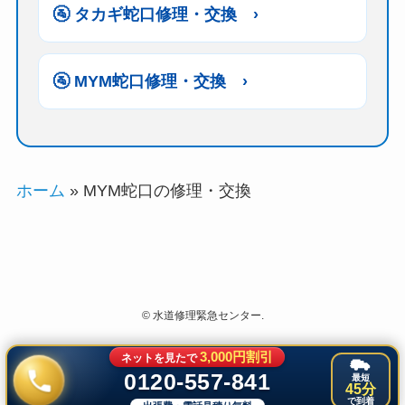
🚰 タカギ蛇口修理・交換 ›
🚰 MYM蛇口修理・交換 ›
ホーム
»
MYM蛇口の修理・交換
©
水道修理緊急センター.
3,000円割引
ネットを見たで
0120-557-841
最短
45分
で到着