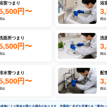
浴室つまり
浴
5,500円〜
3
税込
税込
洗面所つまり
洗
5,500円〜
3
税込
税込
排水管つまり
配
5,500円〜
3
税込
税込
の有無により料金が異なる場合があります。作業前に必ずお見積りをご案内い