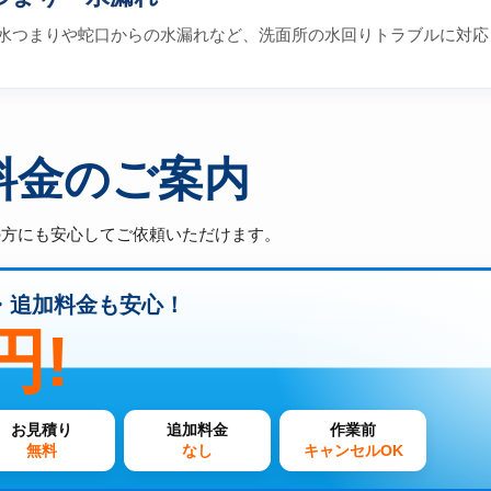
水つまりや蛇口からの水漏れなど、洗面所の水回りトラブルに対応
料金のご案内
の方にも安心してご依頼いただけます。
・追加料金も安心！
円!
お見積り
追加料金
作業前
無料
なし
キャンセルOK