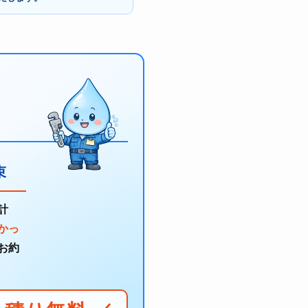
束
計
かっ
お約