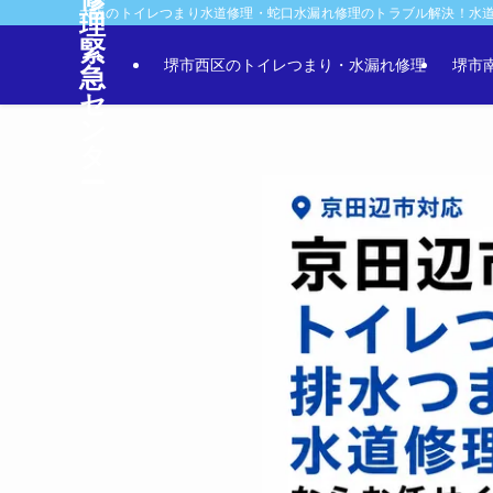
大阪のトイレつまり水道修理・蛇口水漏れ修理のトラブル解決！水
理
緊
堺市西区のトイレつまり・水漏れ修理
堺市
急
セ
ン
タ
ー