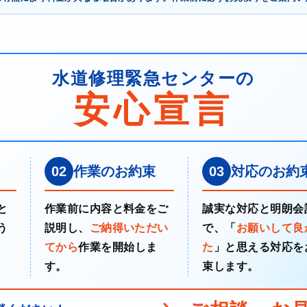
水道修理緊急センターの
安心宣言
02
作業のお約束
03
対応のお約
と
作業前に内容と料金をご
誠実な対応と明朗会
う
説明し、
ご納得いただい
で、「
お願いして良
てから
作業を開始しま
た
」と思える対応を
す。
束します。