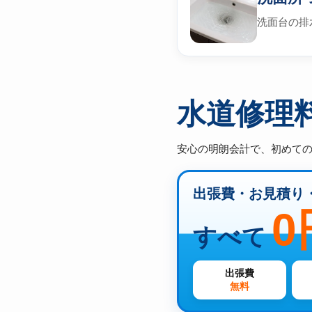
洗面台の排
水道修理
安心の明朗会計で、初めて
出張費・お見積り
0
すべて
出張費
無料