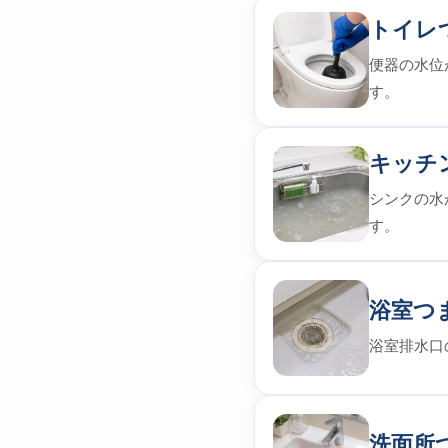
トイレ
便器の水位
す。
キッチ
シンクの水
す。
浴室つ
浴室排水口
洗面所