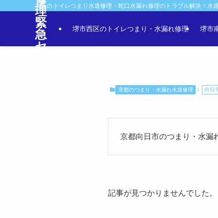
大阪のトイレつまり水道修理・蛇口水漏れ修理のトラブル解決！水
理
緊
堺市西区のトイレつまり・水漏れ修理
堺市
急
セ
ン
タ
ー
京都のつまり・水漏れ水道修理
向日
京都向日市のつまり・水漏れ
記事が見つかりませんでした。