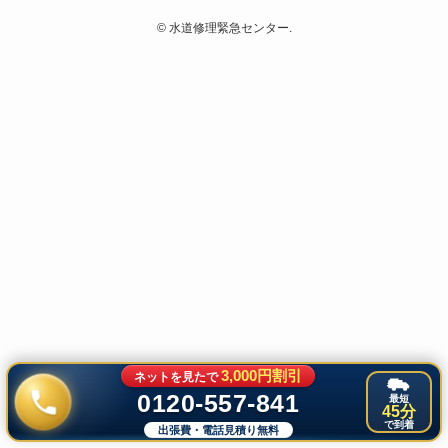
©
水道修理緊急センター.
3,000円割引
ネットを見たで
0120-557-841
最短
45分
で到着
出張費・電話見積り無料