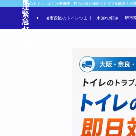
大阪のトイレつまり水道修理・蛇口水漏れ修理のトラブル解決！水
理
緊
堺市西区のトイレつまり・水漏れ修理
堺市
急
セ
ン
タ
ー