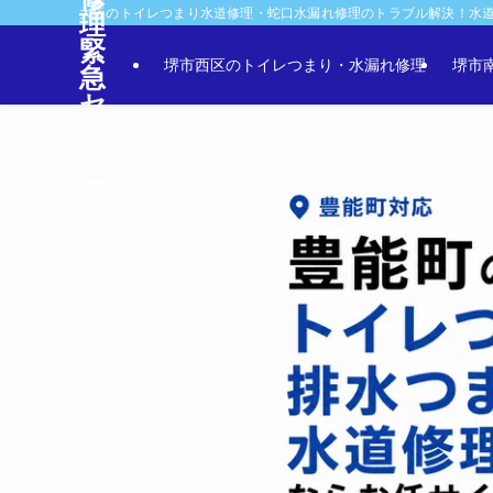
大阪のトイレつまり水道修理・蛇口水漏れ修理のトラブル解決！水
理
緊
堺市西区のトイレつまり・水漏れ修理
堺市
急
セ
ン
タ
ー