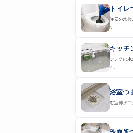
トイレ
便器の水位
す。
キッチ
シンクの水
す。
浴室つ
浴室排水口
洗面所