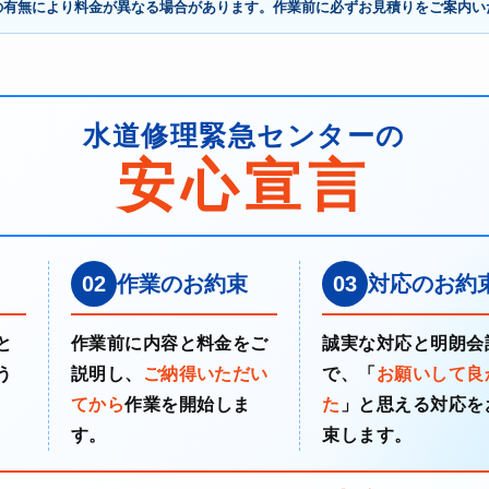
の有無により料金が異なる場合があります。作業前に必ずお見積りをご案内い
水道修理緊急センターの
安心宣言
02
作業のお約束
03
対応のお約
と
作業前に内容と料金をご
誠実な対応と明朗会
う
説明し、
ご納得いただい
で、「
お願いして良
てから
作業を開始しま
た
」と思える対応を
す。
束します。