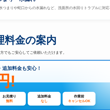
水つまりや蛇口からの水漏れなど、洗面所の水回りトラブルに対応
理料金の案内
の方でもご安心してご依頼いただけます。
・追加料金も安心！
円!
お見積り
追加料金
作業前
無料
なし
キャンセルOK