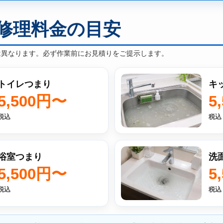
修理料金の目安
は異なります。必ず作業前にお見積りをご提示します。
トイレつまり
キ
5,500円〜
5
税込
税込
浴室つまり
洗
5,500円〜
5
税込
税込