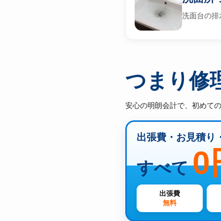
洗面台の排
つまり修
安心の明朗会計で、初めて
出張費・お見積り
0
すべて
出張費
無料