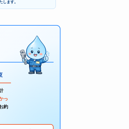
たします。
束
計
かっ
お約