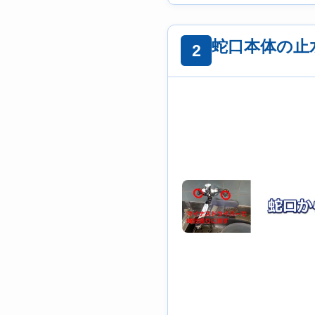
蛇口本体の止
2