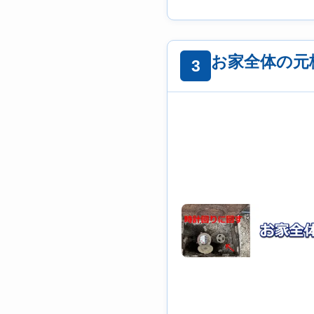
お家全体の元
3