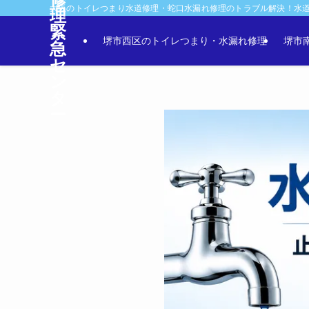
大阪のトイレつまり水道修理・蛇口水漏れ修理のトラブル解決！水
理
緊
堺市西区のトイレつまり・水漏れ修理
堺市
急
セ
ン
タ
ー