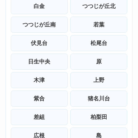
白金
つつじが丘北
つつじが丘南
若葉
伏見台
松尾台
日生中央
原
木津
上野
紫合
猪名川台
差組
柏梨田
広根
島