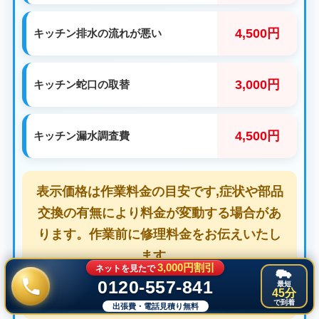
4,500円
キッチン排水の流れが悪い
3,000円
キッチン蛇口の取替
4,500円
キッチン漏水調査費
表示価格は作業料金の目安です,症状や部品
交換の有無により料金が変動する場合があ
ります。作業前に修理料金をお伝えいたし
ます。
3,000円割引
ネットを見たで
※基本料金にはパッキン交換や増し締め点
0120-557-841
最短
45分
検作業等が含まれます。
で到着
出張費・電話見積り無料