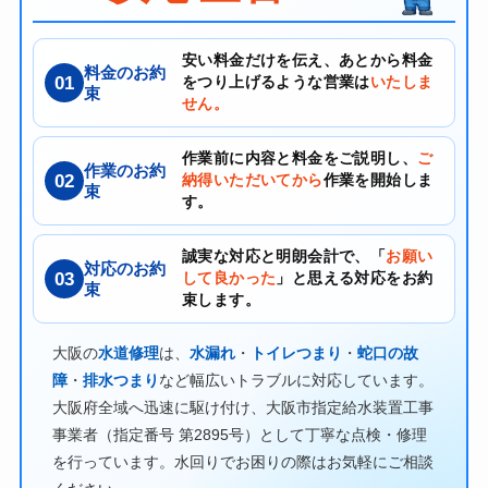
安い料金だけを伝え、あとから料金
料金のお約
01
をつり上げるような営業は
いたしま
束
せん。
作業前に内容と料金をご説明し、
ご
作業のお約
02
納得いただいてから
作業を開始しま
束
す。
誠実な対応と明朗会計で、「
お願い
対応のお約
03
して良かった
」と思える対応をお約
束
束します。
大阪の
水道修理
は、
水漏れ
・
トイレつまり
・
蛇口の故
障
・
排水つまり
など幅広いトラブルに対応しています。
大阪府全域へ迅速に駆け付け、大阪市指定給水装置工事
事業者（指定番号 第2895号）として丁寧な点検・修理
を行っています。水回りでお困りの際はお気軽にご相談