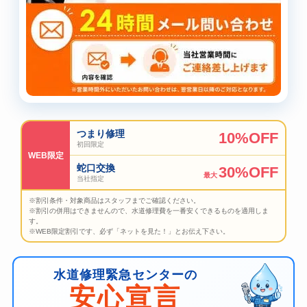
つまり修理
10%OFF
初回限定
WEB限定
蛇口交換
30%OFF
最大
当社指定
※割引条件・対象商品はスタッフまでご確認ください。
※割引の併用はできませんので、水道修理費を一番安くできるものを適用しま
す。
※WEB限定割引です、必ず「ネットを見た！」とお伝え下さい。
水道修理緊急センターの
安心宣言