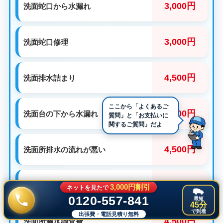
3,000円
洗面蛇口から水漏れ
3,000円
洗面蛇口修理
4,500円
洗面排水詰まり
3,000円
洗面台の下から水漏れ
4,500円
洗面所排水の流れが悪い
3,000円
洗面所蛇口の取替
3,000円割引
ネットを見たで
0120-557-841
最短
45分
で到着
出張費・電話見積り無料
4,500円
洗面所漏水調査費