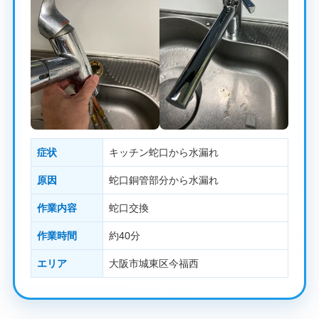
症状
キッチン蛇口から水漏れ
原因
蛇口銅管部分から水漏れ
作業内容
蛇口交換
作業時間
約40分
エリア
大阪市城東区今福西