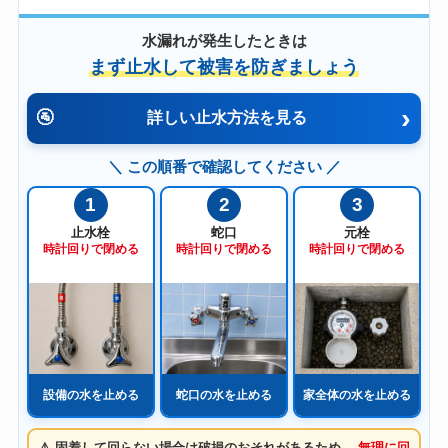
水漏れが発生したときは
まず止水して被害を防ぎましょう
›
🚰
詳しい止水方法を見る
＼ この順番で確認してください ／
1
2
3
止水栓
蛇口
元栓
時計回りで閉める
時計回りで閉める
時計回りで閉める
設備の水を止める
蛇口の水を止める
家全体の水を止める
⚠️ 固着して回らない場合は破損のおそれがあるため、
無理に回