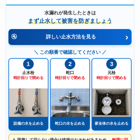
水漏れが発生したときは
まず止水して被害を防ぎましょう
›
🚰
詳しい止水方法を見る
＼ この順番で確認してください ／
1
2
3
止水栓
蛇口
元栓
時計回りで閉める
時計回りで閉める
時計回りで閉める
設備の水を止める
蛇口の水を止める
家全体の水を止める
⚠️ 固着して回らない場合は破損のおそれがあるため、
無理に回