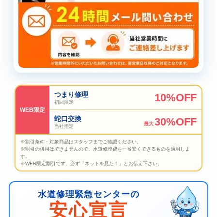
つまり修理
10%OFF
初回限定
WEB限定
蛇口交換
30%OFF
最大
当社指定
※割引条件・対象商品はスタッフまでご確認ください。
※割引の併用はできませんので、水道修理費を一番安くできるものを適用しま
す。
※WEB限定割引です、必ず「ネットを見た！」とお伝え下さい。
水道修理緊急センターの
安心宣言