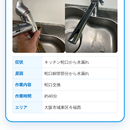
症状
キッチン蛇口から水漏れ
原因
蛇口銅管部分から水漏れ
作業内容
蛇口交換
作業時間
約40分
エリア
大阪市城東区今福西