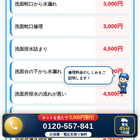
3,000円
洗面蛇口から水漏れ
3,000円
洗面蛇口修理
4,500円
洗面排水詰まり
3,000円
洗面台の下から水漏れ
4,500円
洗面所排水の流れが悪い
3,000円
洗面所蛇口の取替
3,000円割引
ネットを見たで
0120-557-841
最短
45分
で到着
出張費・電話見積り無料
4,500円
洗面所漏水調査費