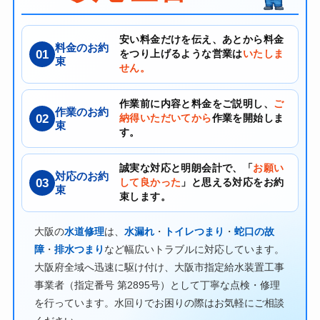
安い料金だけを伝え、あとから料金
料金のお約
01
をつり上げるような営業は
いたしま
束
せん。
作業前に内容と料金をご説明し、
ご
作業のお約
02
納得いただいてから
作業を開始しま
束
す。
誠実な対応と明朗会計で、「
お願い
対応のお約
03
して良かった
」と思える対応をお約
束
束します。
大阪の
水道修理
は、
水漏れ
・
トイレつまり
・
蛇口の故
障
・
排水つまり
など幅広いトラブルに対応しています。
大阪府全域へ迅速に駆け付け、大阪市指定給水装置工事
事業者（指定番号 第2895号）として丁寧な点検・修理
を行っています。水回りでお困りの際はお気軽にご相談