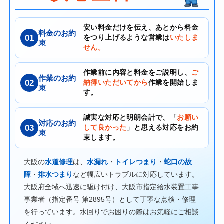
安い料金だけを伝え、あとから料金
料金のお約
01
をつり上げるような営業は
いたしま
束
せん。
作業前に内容と料金をご説明し、
ご
作業のお約
02
納得いただいてから
作業を開始しま
束
す。
誠実な対応と明朗会計で、「
お願い
対応のお約
03
して良かった
」と思える対応をお約
束
束します。
大阪の
水道修理
は、
水漏れ
・
トイレつまり
・
蛇口の故
障
・
排水つまり
など幅広いトラブルに対応しています。
大阪府全域へ迅速に駆け付け、大阪市指定給水装置工事
事業者（指定番号 第2895号）として丁寧な点検・修理
を行っています。水回りでお困りの際はお気軽にご相談