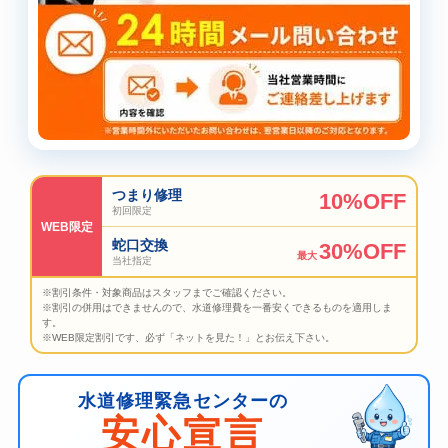
つまり修理
10%OFF
初回限定
WEB限定
蛇口交換
30%OFF
最大
当社指定
※割引条件・対象商品はスタッフまでご確認ください。
※割引の併用はできませんので、水道修理費を一番安くできるものを適用しま
す。
※WEB限定割引です、必ず「ネットを見た！」とお伝え下さい。
水道修理緊急センターの
安心宣言