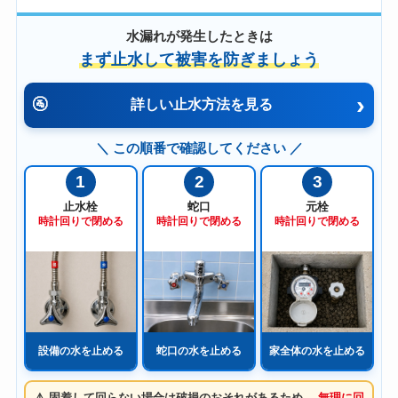
水漏れが発生したときは
まず止水して被害を防ぎましょう
›
🚰
詳しい止水方法を見る
＼ この順番で確認してください ／
1
2
3
止水栓
蛇口
元栓
時計回りで閉める
時計回りで閉める
時計回りで閉める
設備の水を止める
蛇口の水を止める
家全体の水を止める
⚠️ 固着して回らない場合は破損のおそれがあるため、
無理に回