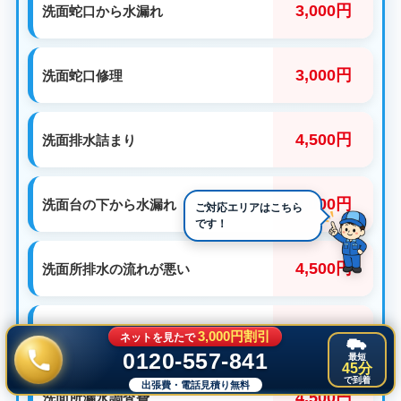
3,000円
洗面蛇口から水漏れ
3,000円
洗面蛇口修理
4,500円
洗面排水詰まり
3,000円
洗面台の下から水漏れ
4,500円
洗面所排水の流れが悪い
3,000円
洗面所蛇口の取替
3,000円割引
ネットを見たで
0120-557-841
最短
45分
で到着
出張費・電話見積り無料
4,500円
洗面所漏水調査費