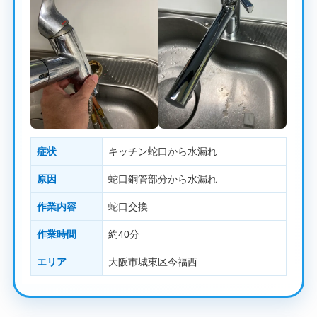
症状
キッチン蛇口から水漏れ
原因
蛇口銅管部分から水漏れ
作業内容
蛇口交換
作業時間
約40分
エリア
大阪市城東区今福西