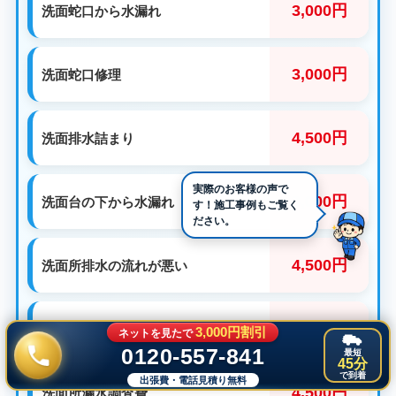
3,000円
洗面蛇口から水漏れ
3,000円
洗面蛇口修理
4,500円
洗面排水詰まり
3,000円
洗面台の下から水漏れ
4,500円
洗面所排水の流れが悪い
3,000円
洗面所蛇口の取替
3,000円割引
ネットを見たで
0120-557-841
最短
45分
で到着
出張費・電話見積り無料
4,500円
洗面所漏水調査費