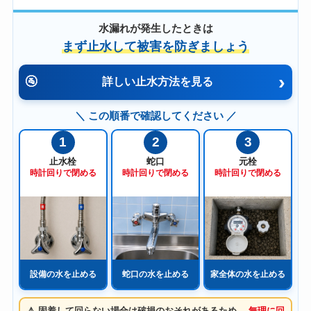
水漏れが発生したときは
まず止水して被害を防ぎましょう
›
🚰
詳しい止水方法を見る
＼ この順番で確認してください ／
1
2
3
止水栓
蛇口
元栓
時計回りで閉める
時計回りで閉める
時計回りで閉める
設備の水を止める
蛇口の水を止める
家全体の水を止める
⚠️ 固着して回らない場合は破損のおそれがあるため、
無理に回