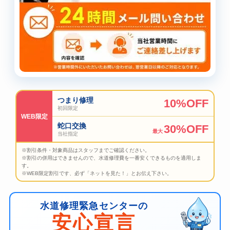
つまり修理
10%OFF
初回限定
WEB限定
蛇口交換
30%OFF
最大
当社指定
※割引条件・対象商品はスタッフまでご確認ください。
※割引の併用はできませんので、水道修理費を一番安くできるものを適用しま
す。
※WEB限定割引です、必ず「ネットを見た！」とお伝え下さい。
水道修理緊急センターの
安心宣言