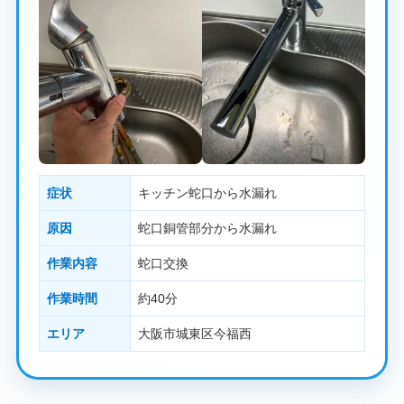
症状
キッチン蛇口から水漏れ
原因
蛇口銅管部分から水漏れ
作業内容
蛇口交換
作業時間
約40分
エリア
大阪市城東区今福西