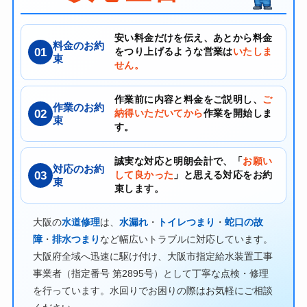
安い料金だけを伝え、あとから料金
料金のお約
01
をつり上げるような営業は
いたしま
束
せん。
作業前に内容と料金をご説明し、
ご
作業のお約
02
納得いただいてから
作業を開始しま
束
す。
誠実な対応と明朗会計で、「
お願い
対応のお約
03
して良かった
」と思える対応をお約
束
束します。
大阪の
水道修理
は、
水漏れ
・
トイレつまり
・
蛇口の故
障
・
排水つまり
など幅広いトラブルに対応しています。
大阪府全域へ迅速に駆け付け、大阪市指定給水装置工事
事業者（指定番号 第2895号）として丁寧な点検・修理
を行っています。水回りでお困りの際はお気軽にご相談