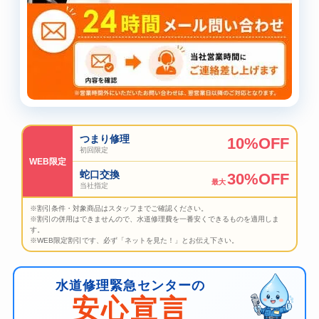
つまり修理
10%OFF
初回限定
WEB限定
蛇口交換
30%OFF
最大
当社指定
※割引条件・対象商品はスタッフまでご確認ください。
※割引の併用はできませんので、水道修理費を一番安くできるものを適用しま
す。
※WEB限定割引です、必ず「ネットを見た！」とお伝え下さい。
水道修理緊急センターの
安心宣言