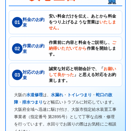
安い料金だけを伝え、あとから料金
料金のお約
01
をつり上げるような営業は
いたしま
束
せん。
作業前に内容と料金をご説明し、
ご
作業のお約
02
納得いただいてから
作業を開始しま
束
す。
誠実な対応と明朗会計で、「
お願い
対応のお約
03
して良かった
」と思える対応をお約
束
束します。
大阪の
水道修理
は、
水漏れ
・
トイレつまり
・
蛇口の故
障
・
排水つまり
など幅広いトラブルに対応しています。
大阪府全域へ迅速に駆け付け、大阪市指定給水装置工事
事業者（指定番号 第2895号）として丁寧な点検・修理
を行っています。水回りでお困りの際はお気軽にご相談