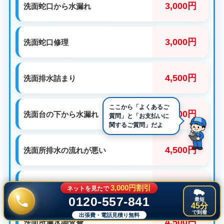
3,000円
洗面蛇口から水漏れ
3,000円
洗面蛇口修理
4,500円
洗面排水詰まり
3,000円
洗面台の下から水漏れ
4,500円
洗面所排水の流れが悪い
3,000円
洗面所蛇口の取替
3,000円割引
ネットを見たで
0120-557-841
最短
45分
で到着
出張費・電話見積り無料
4,500円
洗面所漏水調査費