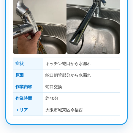
症状
キッチン蛇口から水漏れ
原因
蛇口銅管部分から水漏れ
作業内容
蛇口交換
作業時間
約40分
エリア
大阪市城東区今福西