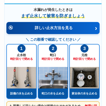
水漏れが発生したときは
まず止水して被害を防ぎましょう
›
🚰
詳しい止水方法を見る
＼ この順番で確認してください ／
1
2
3
止水栓
蛇口
元栓
時計回りで閉める
時計回りで閉める
時計回りで閉める
設備の水を止める
蛇口の水を止める
家全体の水を止める
⚠️ 固着して回らない場合は破損のおそれがあるため、
無理に回